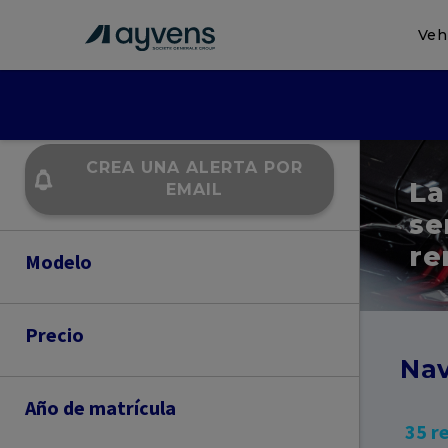
Veh
CREA UNA ALERTA POR
La
EMAIL
se
re
Modelo
I4
SERIES 1
Precio
SERIES 2
SERIES 3
Nav
300
900
Año de matrícula
SERIES 4
X1
35 r