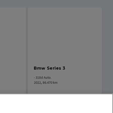
Bmw Series 3
- 318d Auto.
2022, 86.470
km
501,38
€
/
Mes
Renting desde
/
Mes
26.190
€