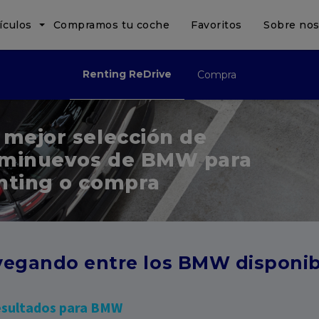
ículos
Compramos tu coche
Favoritos
Sobre nos
Renting ReDrive
Compra
 mejor selección de
minuevos de BMW para
nting o compra
egando entre los BMW disponib
esultados para BMW