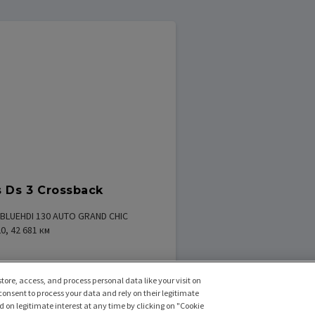
 Ds 3 Crossback
 BLUEHDI 130 AUTO GRAND CHIC
0, 42 681
км
tore, access, and process personal data like your visit on
 000
грн.
 consent to process your data and rely on their legitimate
 on legitimate interest at any time by clicking on "Cookie