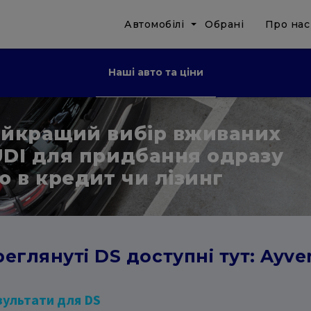
Автомобілі
Обрані
Про нас
Наші авто та ціни
йкращий вибір вживаних
DI для придбання одразу
о в кредит чи лізинг
еглянуті DS доступні тут: Ayve
зультати для DS