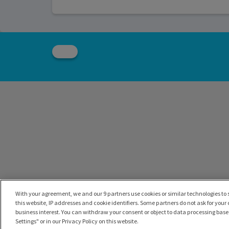
With your agreement, we and our 9 partners use cookies or similar technologies to s
this website, IP addresses and cookie identifiers. Some partners do not ask for your
business interest. You can withdraw your consent or object to data processing based
Settings" or in our Privacy Policy on this website.