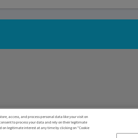
tore, access, and process personal data like your visit on
 consent to process your data and rely on their legitimate
 on legitimate interest at any time by clicking on "Cookie