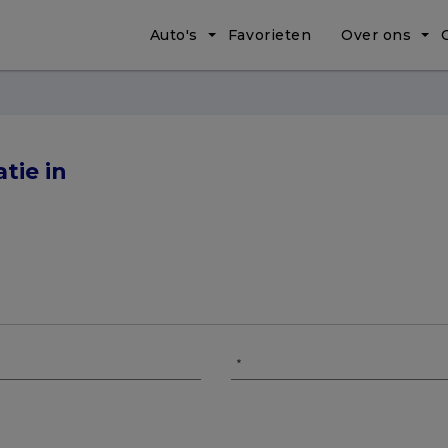
Auto's
Favorieten
Over ons
tie in
*