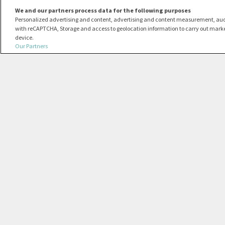
We and our partners process data for the following purposes
Personalized advertising and content, advertising and content measurement, au
with reCAPTCHA, Storage and access to geolocation information to carry out marke
device.
Our Partners
Aanbiedingen van lange termijn verhuur van tweedehandsvoer
0403.429.730), handelend onder de handelsnaam Ayvens.
Aanbiedingen geldig in België, onder voorbehoud van aanva