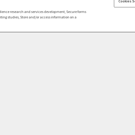
Cookies S
dience research and services development, Secure forms
ting studies, Store and/or access information on a
Meer weten
Over ons
L
Over Ayvens
Gebruik cookies
A
Onze diensten
Voorwaarden
FAQ
Beheer van uw gegevens
Contacteer ons
Beheer cookies
tuigen, uitsluitend voorbehouden aan professionelen, aangeboden door AXUS s
arding van uw dossier en na ondertekening van onze algemene huurvoorwaarde