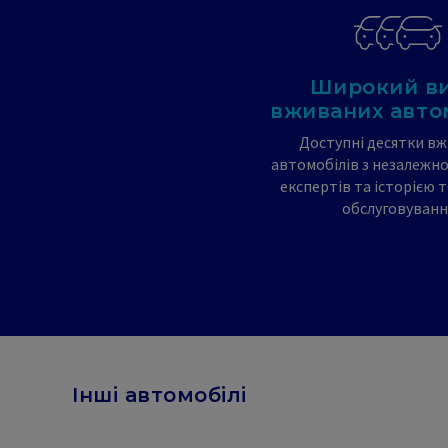
Широкий ви
вживаних авто
Доступні десятки в
автомобілів з незалежн
експертів та історією 
обслуговуванн
Інші автомобілі