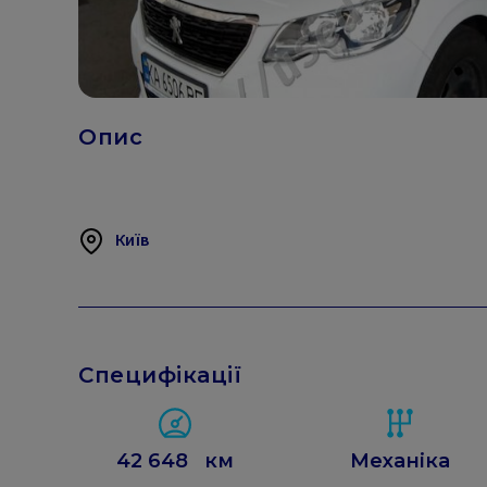
Опис
Київ
Специфікації
42 648
км
Механіка