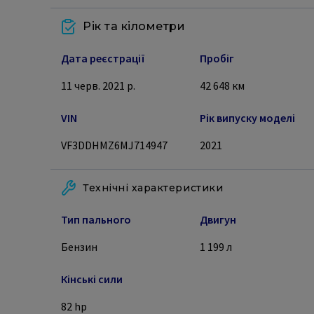
Рік та кілометри
Дата реєстрації
Пробіг
11 черв. 2021 р.
42 648
км
VIN
Рік випуску моделі
VF3DDHMZ6MJ714947
2021
Технічні характеристики
Тип пального
Двигун
Бензин
1 199
л
Кінські сили
82
hp