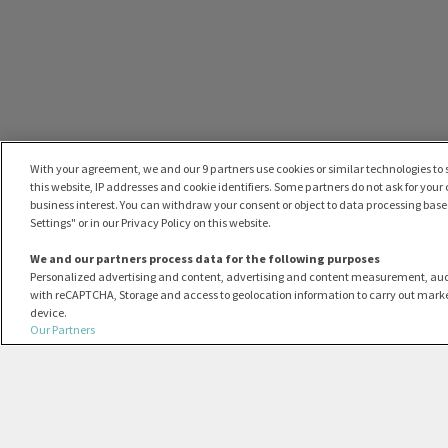
With your agreement, we and our 9 partners use cookies or similar technologies to s
this website, IP addresses and cookie identifiers. Some partners do not ask for your
business interest. You can withdraw your consent or object to data processing based
Settings" or in our Privacy Policy on this website.
We and our partners process data for the following purposes
Personalized advertising and content, advertising and content measurement, au
with reCAPTCHA, Storage and access to geolocation information to carry out marke
device.
Our Partners