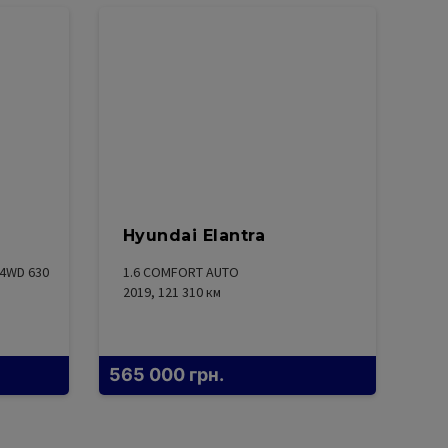
Hyundai Elantra
 4WD 630
1.6 COMFORT AUTO
2019, 121 310
км
565 000
грн.