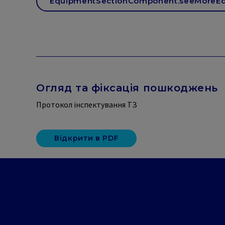
EquipmentSectionComponent.seeMoreE
Огляд та фіксація пошкоджень
Протокол інспектування ТЗ
Відкрити в PDF