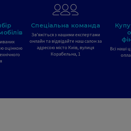
бір
Спеціальна команда
Купу
мобілів
Зв’яжіться з нашими експертами
фі
онлайн та відвідайте наш салон за
живаних
адресою місто Київ, вулиця
ою оцінкою
Всі наші ц
Корабельна, 1
технічного
опла
я