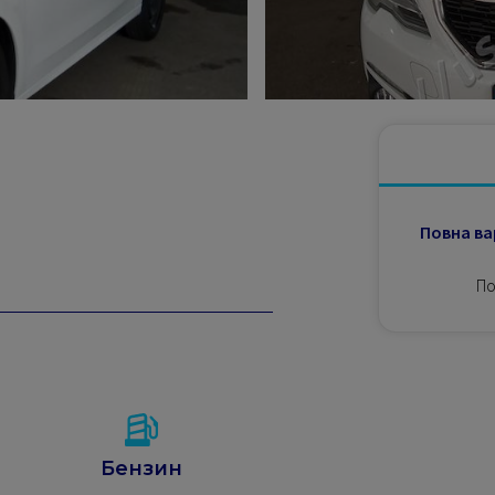
Повна ва
По
Бензин