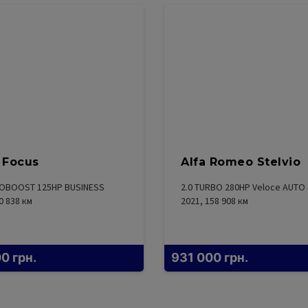
 Focus
Alfa Romeo Stelvio
COBOOST 125HP BUSINESS
2.0 TURBO 280HP Veloce AUTO
0 838
км
2021, 158 908
км
00
грн.
931 000
грн.