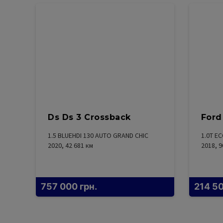
Ds Ds 3 Crossback
Ford
1.5 BLUEHDI 130 AUTO GRAND CHIC
1.0T E
2020, 42 681
км
2018, 9
757 000
грн.
214 5