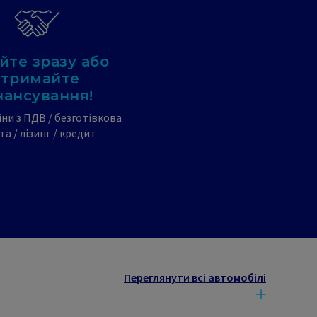
йте зразу або
отримайте
нансування!
іни з ПДВ / безготівкова
та / лізинг / кредит
Переглянути всі автомобілі