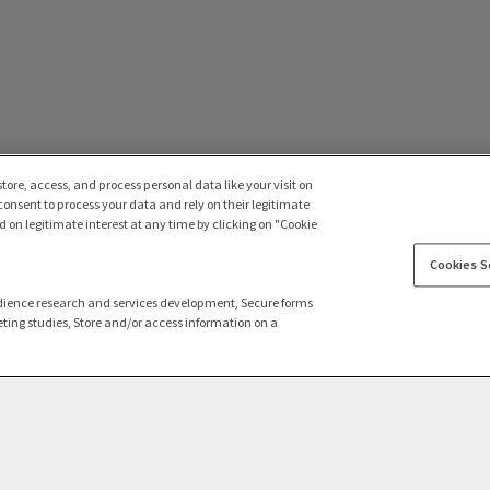
tore, access, and process personal data like your visit on
 consent to process your data and rely on their legitimate
 on legitimate interest at any time by clicking on "Cookie
Cookies S
dience research and services development, Secure forms
ting studies, Store and/or access information on a
Підтримка
Про нас
Наш
Про Ayvens
Використання cookies
ALF