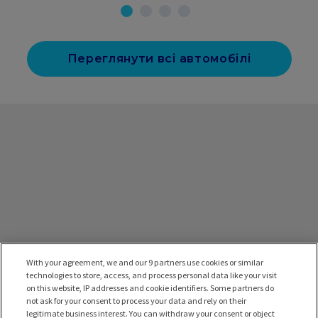
Переглянути всі автомобілі
With your agreement, we and our 9 partners use cookies or similar
technologies to store, access, and process personal data like your visit
on this website, IP addresses and cookie identifiers. Some partners do
not ask for your consent to process your data and rely on their
legitimate business interest. You can withdraw your consent or object