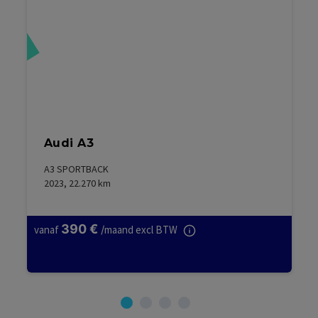
rd
Audi A3
A3 SPORTBACK
2023, 22.270
km
390
€
vanaf
/
maand excl BTW