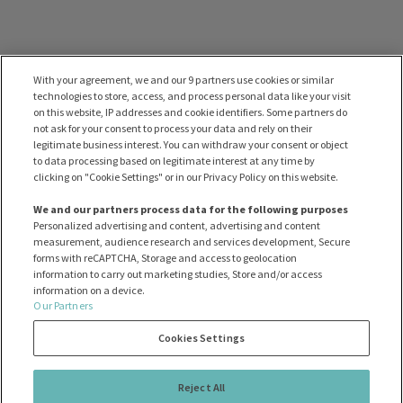
With your agreement, we and our 9 partners use cookies or similar
technologies to store, access, and process personal data like your visit
on this website, IP addresses and cookie identifiers. Some partners do
not ask for your consent to process your data and rely on their
legitimate business interest. You can withdraw your consent or object
to data processing based on legitimate interest at any time by
clicking on "Cookie Settings" or in our Privacy Policy on this website.
We and our partners process data for the following purposes
Personalized advertising and content, advertising and content
measurement, audience research and services development, Secure
forms with reCAPTCHA, Storage and access to geolocation
information to carry out marketing studies, Store and/or access
information on a device.
Our Partners
Cookies Settings
Reject All