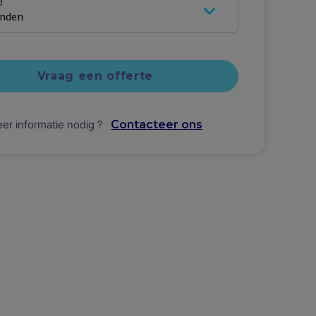
d
nden
Vraag een offerte
er informatie nodig
?
Contacteer ons