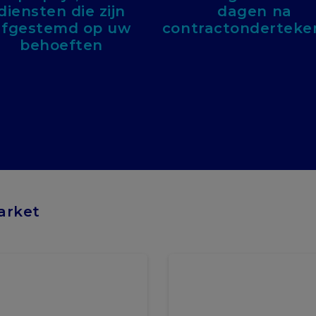
diensten die zijn
dagen na
afgestemd op uw
contractonderteke
behoeften
arket