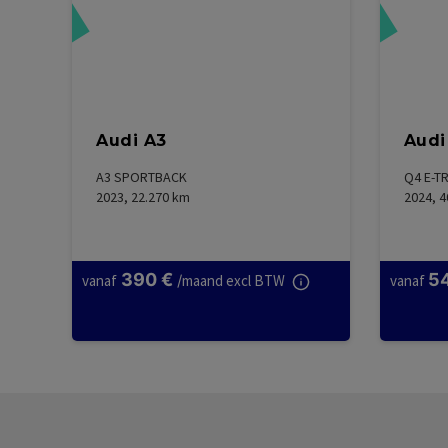
rveerd
Gereserveerd
Audi A3
Audi
A3 SPORTBACK
Q4 E-T
2023, 22.270
km
2024, 4
390
€
5
vanaf
/
maand excl BTW
vanaf