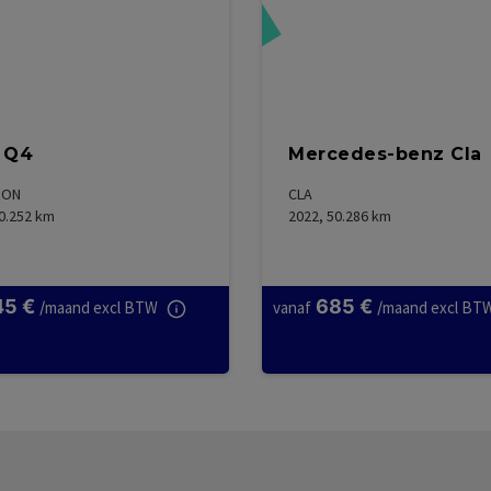
Gereserveerd
Ge
 Q4
Mercedes-benz Cla
RON
CLA
0.252
km
2022, 50.286
km
45
€
685
€
/
maand excl BTW
vanaf
/
maand excl BT