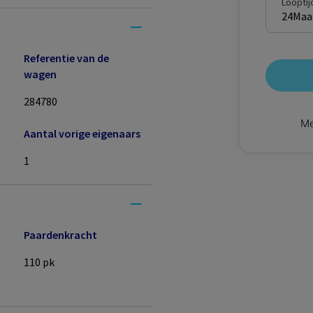
Looptij
24
Maa
Referentie van de
wagen
284780
Me
Aantal vorige eigenaars
1
Paardenkracht
110
pk