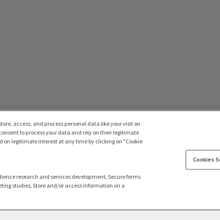
tore, access, and process personal data like your visit on
 consent to process your data and rely on their legitimate
 on legitimate interest at any time by clicking on "Cookie
Cookies S
dience research and services development, Secure forms
ting studies, Store and/or access information on a