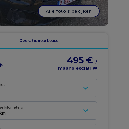
Alle foto's bekijken
Operationele Lease
495 €
/
js
maand excl BTW
hot
kse kilometers
 km