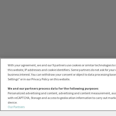
With your agreement, we and our 9 partners use cookies or similar technologies to s
this website, IP addresses and cookie identifiers. Some partners do not ask for your
business interest. You can withdraw your consent or object to data processing based
Settings" or in our Privacy Policy on this website.
We and our partners process data for the following purposes
Personalized advertising and content, advertising and content measurement, au
with reCAPTCHA, Storage and access to geolocation information to carry out marke
device.
Our Partners