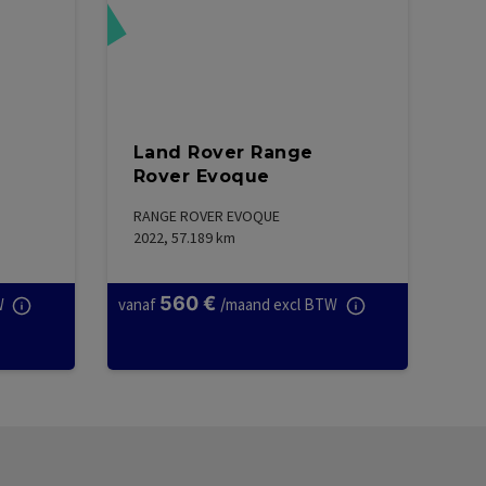
reserveerd
Land Rover Range
Rover Evoque
RANGE ROVER EVOQUE
2022, 57.189
km
560
€
W
vanaf
/
maand excl BTW