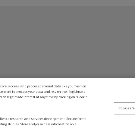
tore, access, and process personal data like your visit on
 consent to process your data and rely on their legitimate
 on legitimate interest at any time by clicking on "Cookie
Cookies S
dience research and services development, Secure forms
ting studies, Store and/or access information on a