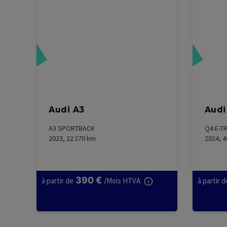
éservé
Réservé
Audi A3
Audi
A3 SPORTBACK
Q4 E-T
2023, 22 270
km
2024, 4
390
€
à partir de
/
Mois HTVA
à partir d