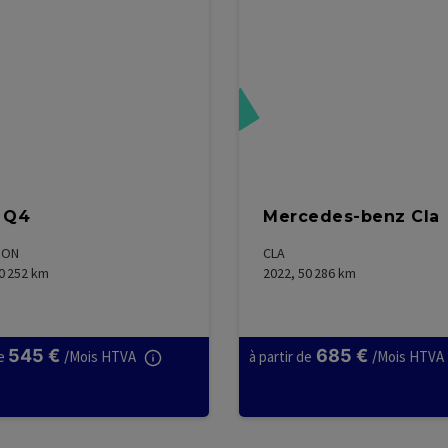
Réservé
 Q4
Mercedes-benz Cla
RON
CLA
0 252
km
2022, 50 286
km
545
€
685
€
e
/
Mois HTVA
à partir de
/
Mois HTVA