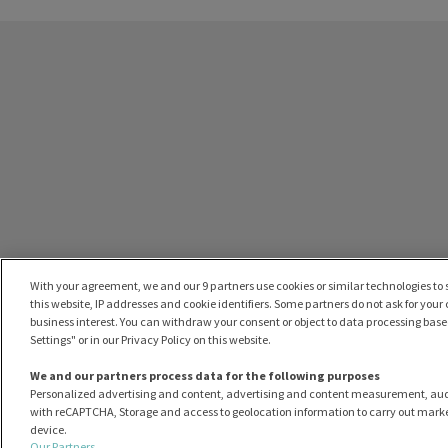
With your agreement, we and our 9 partners use cookies or similar technologies to s
this website, IP addresses and cookie identifiers. Some partners do not ask for your
business interest. You can withdraw your consent or object to data processing based
Settings" or in our Privacy Policy on this website.
We and our partners process data for the following purposes
Personalized advertising and content, advertising and content measurement, au
with reCAPTCHA, Storage and access to geolocation information to carry out marke
device.
Our Partners