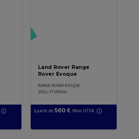
Réservé
Land Rover Range
Rover Evoque
RANGE ROVER EVOQUE
2022, 57 189
km
560
€
à partir de
/
Mois HTVA