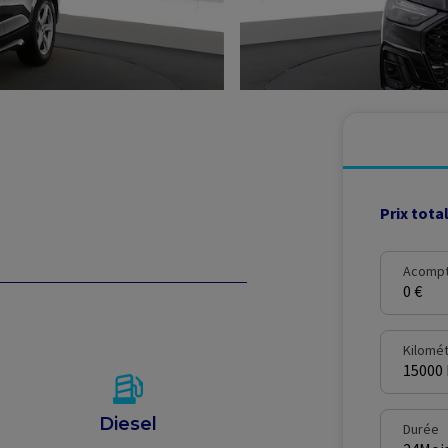
Prix tota
Acomp
0 €
Kilomé
15000
Diesel
Durée