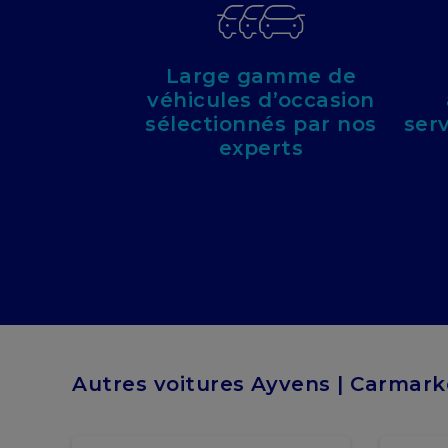
Large gamme de
véhicules d’occasion
sélectionnés par nos
ser
experts
Autres voitures Ayvens | Carmark