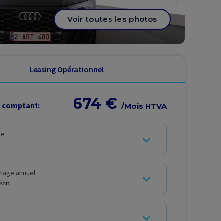
Voir toutes les photos
Leasing Opérationnel
674 €
l comptant:
/
Mois HTVA
te
trage annuel
 km