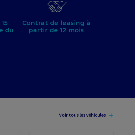
 15
Contrat de leasing à
re du
partir de 12 mois
Voir tous les véhicules