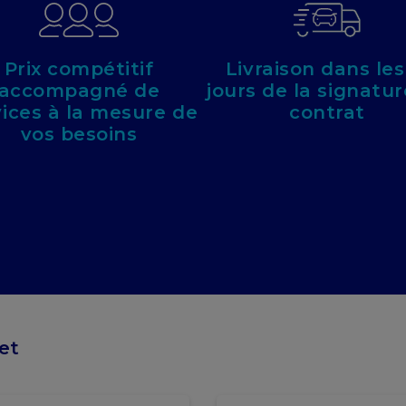
Prix compétitif
Livraison dans les
accompagné de
jours de la signatu
vices à la mesure de
contrat
vos besoins
et