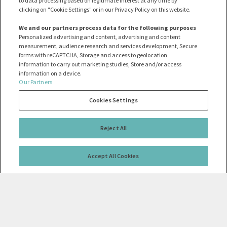
to data processing based on legitimate interest at any time by
clicking on "Cookie Settings" or in our Privacy Policy on this website.
We and our partners process data for the following purposes
Personalized advertising and content, advertising and content
measurement, audience research and services development, Secure
forms with reCAPTCHA, Storage and access to geolocation
information to carry out marketing studies, Store and/or access
information on a device.
Our Partners
Cookies Settings
Reject All
Accept All Cookies