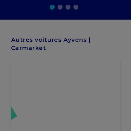
Autres voitures Ayvens |
Carmarket
vé