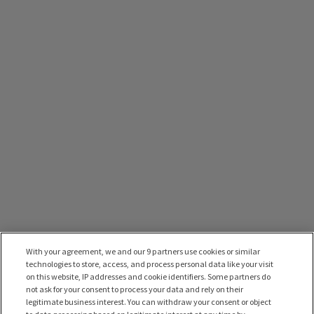
With your agreement, we and our 9 partners use cookies or similar
technologies to store, access, and process personal data like your visit
on this website, IP addresses and cookie identifiers. Some partners do
not ask for your consent to process your data and rely on their
legitimate business interest. You can withdraw your consent or object