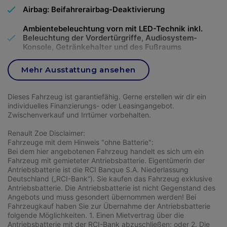
Getriebeart
Automatik
Anzahl Vorbesitzer
1
Airbag: Beifahrerairbag-Deaktivierung
Gewicht
1.871
kg
Ambientebeleuchtung vorn mit LED-Technik inkl.
KW / PS
150
ps
Beleuchtung der Vordertürgriffe, Audiosystem-
Konsole, Getränkehalter und des Fußraums
(110
kw
)
Türen
5
Antiblockier-Bremssystem (ABS) mit Elektronischem
Mehr Ausstattung ansehen
Sicherheits- und Stabilitätsprogramm (ESP),
Höchstgeschwindigkeit
182
km/h
Umkippschutz (RSC) und Traktionskontrolle (TCS)
Fahrzeugaufbau
Kombi
Dieses Fahrzeug ist garantiefähig. Gerne erstellen wir dir ein
Außenspiegel in Wagenfarbe lackiert, elektrisch
individuelles Finanzierungs- oder Leasingangebot.
Beschleunigung
10
Sek. von 0 auf 100
einstellbar, beheizbar und anklappbar - mit integrierten
Zwischenverkauf und Irrtümer vorbehalten.
Sitzplätze
5
km/h
Blinkleuchten - Umfeldbeleuchtung
Renault Zoe Disclaimer:
Befestigungspunkte für Sicherheitstrenngitter
Fahrzeuge mit dem Hinweis "ohne Batterie":
Antriebsachse
Vorderachse
Befestigungspunkte 1. Sitzreihe
Reifendimension
235/55R17H
Bei dem hier angebotenen Fahrzeug handelt es sich um ein
Fahrzeug mit gemieteter Antriebsbatterie. Eigentümerin der
Bereifung: 7,5 J x 17 Leichtmetallfelgen (4) mit 235/55
Antriebsbatterie ist die RCI Banque S.A. Niederlassung
Emissionsklasse
Euro 6d
R 17 Reifen im 5x2-Speichen-Design
Deutschland („RCI-Bank“). Sie kaufen das Fahrzeug exklusive
Farbe
black
Antriebsbatterie. Die Antriebsbatterie ist nicht Gegenstand des
Angebots und muss gesondert übernommen werden! Bei
Bereifung: Reifen-Reparatur-Set (bei Verwendung
Fahrzeugkauf haben Sie zur Übernahme der Antriebsbatterie
max. 80 km/h zulässig)
folgende Möglichkeiten. 1. Einen Mietvertrag über die
Antriebsbatterie mit der RCI-Bank abzuschließen; oder 2. Die
Berganfahrassistent