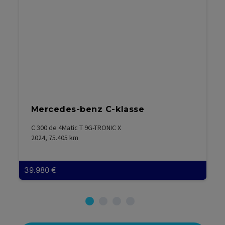
Intelligentes Sicherheits-System IPS Intelligent
Protection System u.a. mit: - Frontairbag für Fahrer
und Beifahrer - Knieairbag für Fahrer - Kopf-
Schulterairbags vorn und für 2. Sitzreihe und 3.
Sitzreihe - Seitenairbag für Fahrer und Beifahrer -
Seitenairbags an den äußeren Sitzplätzen der 2.
Sitzreihe - Sicherheitsgurtstraffer und
Gurtkraftbegrenzer vorn - 3-Punkt-Sicherheitsgurte
auf allen Plätzen, vorn höhenverstellbar
Isofix-Halterung an allen Sitzen der 2. Sitzreihe
Mercedes-benz C-klasse
Kindersicherung elektrisch
C 300 de 4Matic T 9G-TRONIC X
2024, 75.405
km
Klimaanlage mit automatischer Temperaturkontrolle
für Fahrer- und Beifahrerseite getrennt regelbar (2-
Zonen-Klimaautomatik)
39.980
€
Kopfstützen vorn, 4-fach höhen- und
neigungsverstellbar
Lackierung: Uni