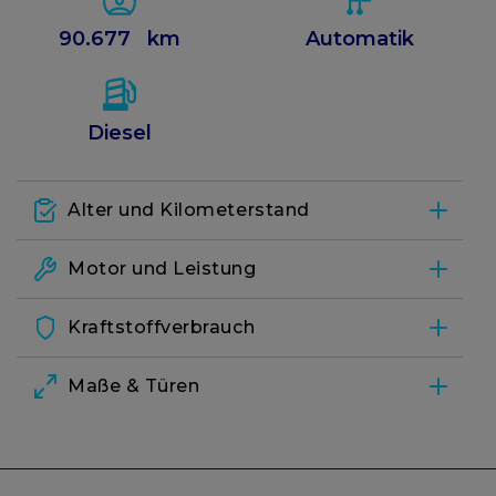
90.677
km
Automatik
Diesel
Alter und Kilometerstand
Erstzulassung
21.04.2022
Motor und Leistung
Kraftstoff
Diesel
Kilometerstand
Kraftstoffverbrauch
90.677
km
Tank
47
L
Zylinder
Maße & Türen
4
Fahrzeug ID
279492
Breite
1825
mm
Motor
1.499
ccm
Referenz
200611329