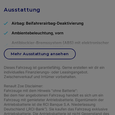
Länge
4672
mm
Anzahl Gänge
8
Modelljahr
2021
Ausstattung
Höhe
1459
mm
Getriebeart
Automatik
Anzahl Vorbesitzer
1
Airbag: Beifahrerairbag-Deaktivierung
Gewicht
1.479
kg
Ambientebeleuchtung, vorn
KW / PS
120
ps
Antiblockier-Bremssystem (ABS) mit elektronischer
(88
kw
)
Bremskraftverteilung (EBD)
Türen
5
Mehr Ausstattung ansehen
Außenspiegel in Wagenfarbe, Fahrer- und
Höchstgeschwindigkeit
191
km/h
Beifahrerseite, elektrisch einstellbar und beheizbar -
Fahrzeugaufbau
Kombi
mit integrierten Blinkleuchten und Umfeldbeleuchtung
Dieses Fahrzeug ist garantiefähig. Gerne erstellen wir dir ein
und elektrisch anklappbar
individuelles Finanzierungs- oder Leasingangebot.
Beschleunigung
10
Sek. von 0 auf 100
Zwischenverkauf und Irrtümer vorbehalten.
Sitzplätze
5
km/h
Befestigungspunkte hinter der 2. Sitzreihe für die
Montage des Sicherheitstrennnetz
Renault Zoe Disclaimer:
Fahrzeuge mit dem Hinweis "ohne Batterie":
Antriebsachse
Vorderachse
Reifendimension
215/50R17H
Bereifung: 7 J x 17 Leichtmetallräder (4) mit 215/50 R
Bei dem hier angebotenen Fahrzeug handelt es sich um ein
17 Reifen im 5-Speichen-Y-Design, in Rock-Metallic
Fahrzeug mit gemieteter Antriebsbatterie. Eigentümerin der
Antriebsbatterie ist die RCI Banque S.A. Niederlassung
Emissionsklasse
Euro 6d
Deutschland („RCI-Bank“). Sie kaufen das Fahrzeug exklusive
Berganfahrassistent
Farbe
black
Antriebsbatterie. Die Antriebsbatterie ist nicht Gegenstand des