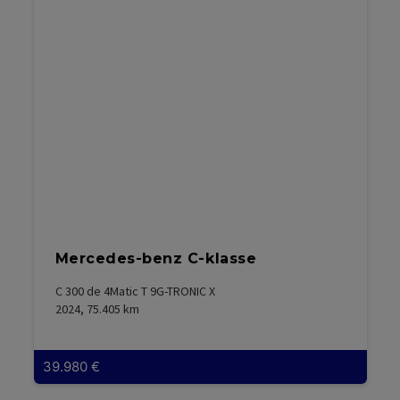
für bis zu 10 mobile Endgeräte)
Gepäckraumabdeckung
Geschwindigkeitsbegrenzer - Intelligenter
Geschwindigkeitsbegrenzer mit Tempolimit-Anzeige
Geschwindigkeitsregelanlage
Getriebe: 8-Gang-Automatikgetriebe
Handschuhfach, beleuchtet
Heckscheibenheizung
Mercedes-benz C-klasse
Heckscheibenwischer
C 300 de 4Matic T 9G-TRONIC X
Innenbeleuchtung mit LED-Technologie - vorn und
2024, 75.405
km
hinten und Kartenleselampen vorn
Innenspiegel, automatisch abblendend
39.980
€
Intelligentes Sicherheits-System - Frontairbag für