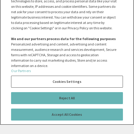
technologies to store, access, and process personal data like your visit
Lederschaltmanschette mit roten Ziernähten
on this website, IP addresses and cookie identifiers. Some partners do
not ask for your consent to process your data and rely on their
Lenkrad: Lenkrad.ST-Line -Design -unten abgeflacht,
legitimate business interest. You can withdraw your consent or object
mit "ST"-Logo und mit roten Ziernähten -in Sensico
to data processing based on legitimate interest at any time by
Leder-Optik
clicking on "Cookie Settings" or in our Privacy Policy on this website.
Lenkrad: Schaltwippen am Lenkrad
We and our partners process data for the following purposes
Personalized advertising and content, advertising and content
Lenksäule, verstellbar in Höhe und Reichweite
measurement, audience research and services development, Secure
einstellbar
forms with reCAPTCHA, Storage and access to geolocation
information to carry out marketing studies, Store and/or access
information on a device.
Make-up-Spiegel in Fahrer- und
Our Partners
Beifahrersonnenblende
Cookies Settings
Mittelarmlehne hinten - mit 2 Becherhaltern
Mittelkonsole ''Premium'' vorn - verschiebbarer
Reject All
Armauflage - Getränkehalter - Ablagefächern - 12-
Volt- und USB-Anschluss
Accept All Cookies
MyKey-Schlüsselsystem (individuell programmierbarer
Zweitschlüssel)
Navigation: Ford SYNC 4 inkl. Ford Navigationssystem